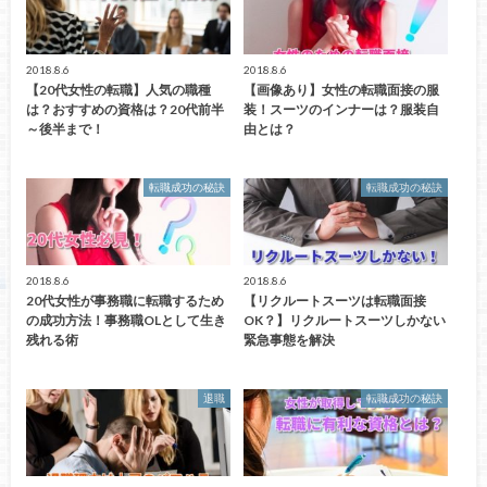
2018.8.6
2018.8.6
【20代女性の転職】人気の職種
【画像あり】女性の転職面接の服
は？おすすめの資格は？20代前半
装！スーツのインナーは？服装自
～後半まで！
由とは？
転職成功の秘訣
転職成功の秘訣
2018.8.6
2018.8.6
20代女性が事務職に転職するため
【リクルートスーツは転職面接
の成功方法！事務職OLとして生き
OK？】リクルートスーツしかない
残れる術
緊急事態を解決
退職
転職成功の秘訣