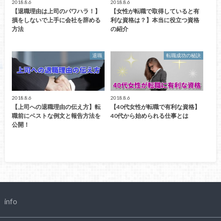
2018.8.6
2018.8.6
【退職理由は上司のパワハラ！】
【女性が転職で取得していると有
損をしないで上手に会社を辞める
利な資格は？】本当に役立つ資格
方法
の紹介
退職
転職成功の秘訣
2018.8.6
2018.8.6
【上司への退職理由の伝え方】転
【40代女性が転職で有利な資格】
職前にベストな例文と報告方法を
40代から始められる仕事とは
公開！
info