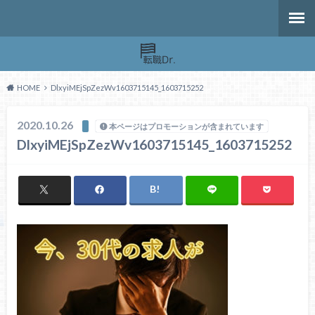
HOME
DlxyiMEjSpZezWv1603715145_1603715252
2020.10.26
本ページはプロモーションが含まれています
DlxyiMEjSpZezWv1603715145_1603715252