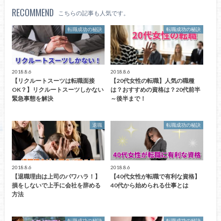
RECOMMEND
こちらの記事も人気です。
転職成功の秘訣
転職成功の秘訣
2018.8.6
2018.8.6
【リクルートスーツは転職面接
【20代女性の転職】人気の職種
OK？】リクルートスーツしかない
は？おすすめの資格は？20代前半
緊急事態を解決
～後半まで！
退職
転職成功の秘訣
2018.8.6
2018.8.6
【退職理由は上司のパワハラ！】
【40代女性が転職で有利な資格】
損をしないで上手に会社を辞める
40代から始められる仕事とは
方法
転職成功の秘訣
転職成功の秘訣