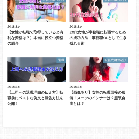
2018.8.6
2018.8.6
【女性が転職で取得していると有
20代女性が事務職に転職するため
利な資格は？】本当に役立つ資格
の成功方法！事務職OLとして生き
の紹介
残れる術
退職
転職成功の秘訣
2018.8.6
2018.8.6
【上司への退職理由の伝え方】転
【画像あり】女性の転職面接の服
職前にベストな例文と報告方法を
装！スーツのインナーは？服装自
公開！
由とは？