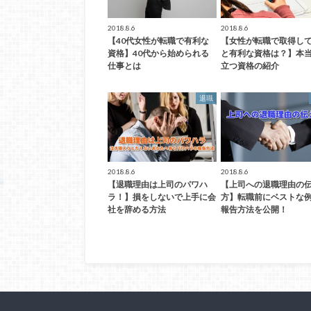
2018.8.6
2018.8.6
【40代女性が転職で有利な
【女性が転職で取得し
資格】40代から始められる
と有利な資格は？】本
仕事とは
立つ資格の紹介
退職
2018.8.6
2018.8.6
【退職理由は上司のパワハ
【上司への退職理由の
ラ！】損をしないで上手に会
方】転職前にベストな
社を辞める方法
報告方法を公開！