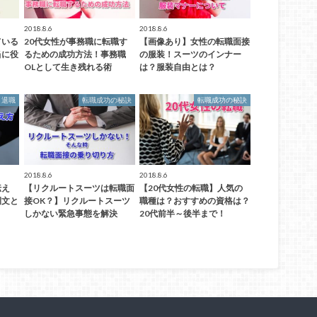
2018.8.6
2018.8.6
ている
20代女性が事務職に転職す
【画像あり】女性の転職面接
当に役
るための成功方法！事務職
の服装！スーツのインナー
OLとして生き残れる術
は？服装自由とは？
退職
転職成功の秘訣
転職成功の秘訣
2018.8.6
2018.8.6
伝え
【リクルートスーツは転職面
【20代女性の転職】人気の
例文と
接OK？】リクルートスーツ
職種は？おすすめの資格は？
しかない緊急事態を解決
20代前半～後半まで！