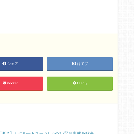
シェア
はてブ
Pocket
feedly
OK？】リクルートスーツしかない緊急事態を解決