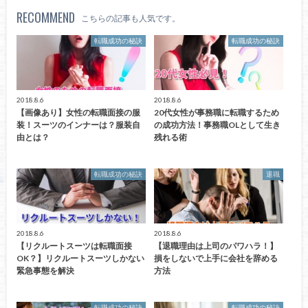
RECOMMEND
こちらの記事も人気です。
転職成功の秘訣
転職成功の秘訣
2018.8.6
2018.8.6
【画像あり】女性の転職面接の服
20代女性が事務職に転職するため
装！スーツのインナーは？服装自
の成功方法！事務職OLとして生き
由とは？
残れる術
転職成功の秘訣
退職
2018.8.6
2018.8.6
【リクルートスーツは転職面接
【退職理由は上司のパワハラ！】
OK？】リクルートスーツしかない
損をしないで上手に会社を辞める
緊急事態を解決
方法
転職成功の秘訣
転職成功の秘訣