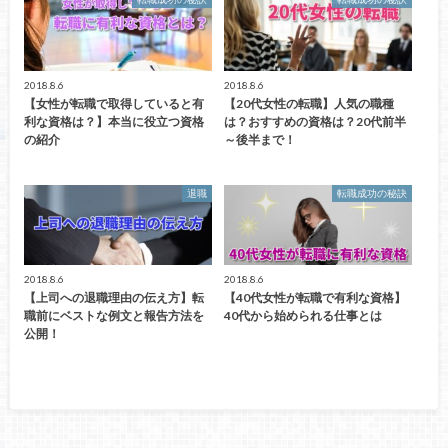
2018.8.6
2018.8.6
【女性が転職で取得していると有
【20代女性の転職】人気の職種
利な資格は？】本当に役立つ資格
は？おすすめの資格は？20代前半
の紹介
～後半まで！
退職
転職成功の秘訣
2018.8.6
2018.8.6
【上司への退職理由の伝え方】転
【40代女性が転職で有利な資格】
職前にベストな例文と報告方法を
40代から始められる仕事とは
公開！