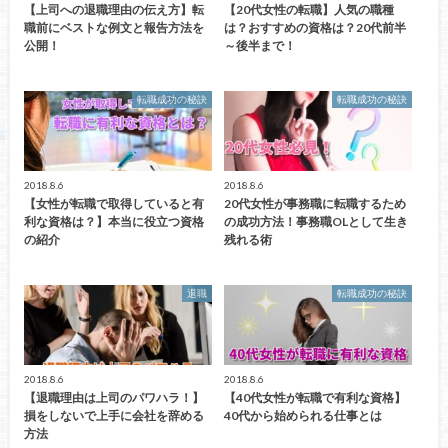
【上司への退職理由の伝え方】転
【20代女性の転職】人気の職種
職前にベストな例文と報告方法を
は？おすすめの資格は？20代前半
公開！
～後半まで！
転職成功の秘訣
転職成功の秘訣
2018.8.6
2018.8.6
【女性が転職で取得していると有
20代女性が事務職に転職するため
利な資格は？】本当に役立つ資格
の成功方法！事務職OLとして生き
の紹介
残れる術
退職
転職成功の秘訣
2018.8.6
2018.8.6
【退職理由は上司のパワハラ！】
【40代女性が転職で有利な資格】
損をしないで上手に会社を辞める
40代から始められる仕事とは
方法