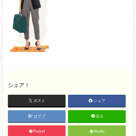
シェア！
ポスト
シェア
はてブ
送る
Pocket
feedly