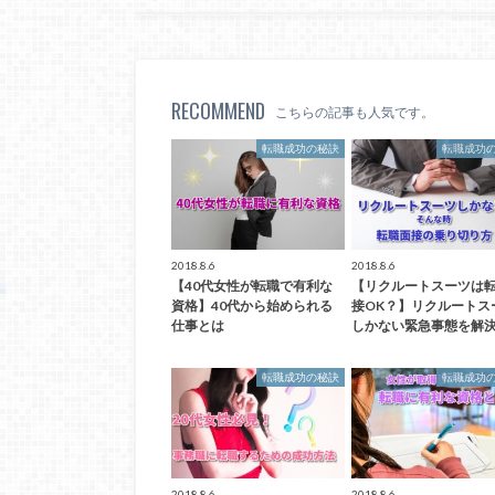
RECOMMEND
こちらの記事も人気です。
転職成功の秘訣
転職成功
2018.8.6
2018.8.6
【40代女性が転職で有利な
【リクルートスーツは
資格】40代から始められる
接OK？】リクルートス
仕事とは
しかない緊急事態を解
転職成功の秘訣
転職成功
2018.8.6
2018.8.6