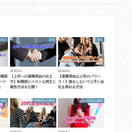
の秘訣
退職
退職
2018.8.6
2018.8.6
転職面
【上司への退職理由の伝え
【退職理由は上司のパワハ
ーツ
方】転職前にベストな例文と
ラ！】損をしないで上手に会
決
報告方法を公開！
社を辞める方法
の秘訣
転職成功の秘訣
転職成功の秘訣
2018.8.6
2018.8.6