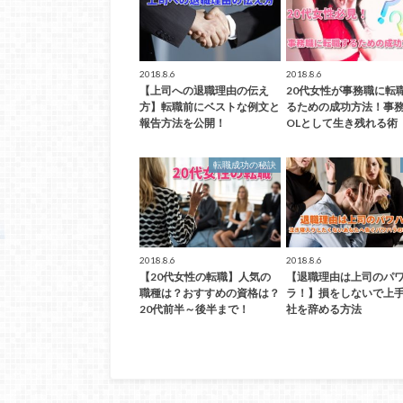
2018.8.6
2018.8.6
【上司への退職理由の伝え
20代女性が事務職に転
方】転職前にベストな例文と
るための成功方法！事
報告方法を公開！
OLとして生き残れる術
転職成功の秘訣
2018.8.6
2018.8.6
【20代女性の転職】人気の
【退職理由は上司のパ
職種は？おすすめの資格は？
ラ！】損をしないで上
20代前半～後半まで！
社を辞める方法