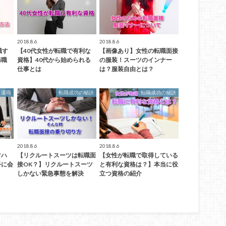
2018.8.6
2018.8.6
職す
【40代女性が転職で有利な
【画像あり】女性の転職面接
務職
資格】40代から始められる
の服装！スーツのインナー
仕事とは
は？服装自由とは？
退職
転職成功の秘訣
転職成功の秘訣
2018.8.6
2018.8.6
ワハ
【リクルートスーツは転職面
【女性が転職で取得している
手に会
接OK？】リクルートスーツ
と有利な資格は？】本当に役
しかない緊急事態を解決
立つ資格の紹介