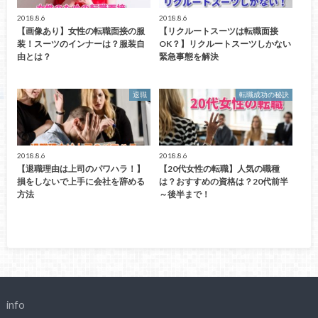
2018.8.6
2018.8.6
【画像あり】女性の転職面接の服
【リクルートスーツは転職面接
装！スーツのインナーは？服装自
OK？】リクルートスーツしかない
由とは？
緊急事態を解決
退職
転職成功の秘訣
2018.8.6
2018.8.6
【退職理由は上司のパワハラ！】
【20代女性の転職】人気の職種
損をしないで上手に会社を辞める
は？おすすめの資格は？20代前半
方法
～後半まで！
info