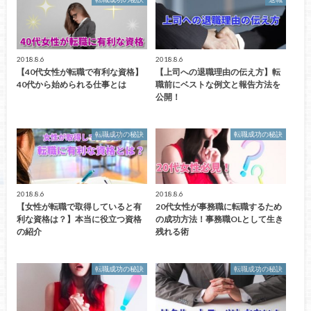
2018.8.6
2018.8.6
【40代女性が転職で有利な資格】
【上司への退職理由の伝え方】転
40代から始められる仕事とは
職前にベストな例文と報告方法を
公開！
転職成功の秘訣
転職成功の秘訣
2018.8.6
2018.8.6
【女性が転職で取得していると有
20代女性が事務職に転職するため
利な資格は？】本当に役立つ資格
の成功方法！事務職OLとして生き
の紹介
残れる術
転職成功の秘訣
転職成功の秘訣